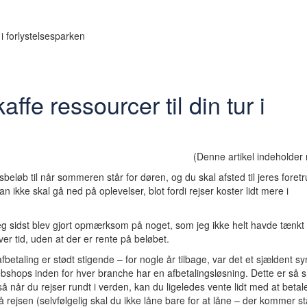
 i forlystelsesparken
ffe ressourcer til din tur i
(Denne artikel indeholder
beløb til når sommeren står for døren, og du skal afsted til jeres foret
 ikke skal gå ned på oplevelser, blot fordi rejser koster lidt mere i
eg sidst blev gjort opmærksom på noget, som jeg ikke helt havde tænkt 
ver tid, uden at der er rente på beløbet.
betaling er stødt stigende – for nogle år tilbage, var det et sjældent sy
ebshops inden for hver branche har en afbetalingsløsning. Dette er så 
 når du rejser rundt i verden, kan du ligeledes vente lidt med at betal
å rejsen (selvfølgelig skal du ikke låne bare for at låne – der kommer s