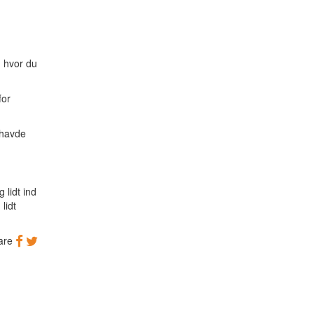
, hvor du
for
 havde
 lidt ind
lidt
are