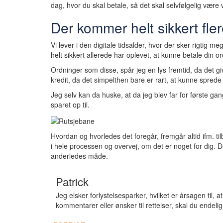
dag, hvor du skal betale, så det skal selvfølgelig være 
Der kommer helt sikkert fle
Vi lever i den digitale tidsalder, hvor der sker rigtig m
helt sikkert allerede har oplevet, at kunne betale din 
Ordninger som disse, spår jeg en lys fremtid, da det g
kredit, da det simpelthen bare er rart, at kunne sprede
Jeg selv kan da huske, at da jeg blev far for første g
sparet op til.
Hvordan og hvorledes det foregår, fremgår altid ifm. t
i hele processen og overvej, om det er noget for dig. D
anderledes måde.
Patrick
Jeg elsker forlystelsesparker, hvilket er årsagen til,
kommentarer eller ønsker til rettelser, skal du ende