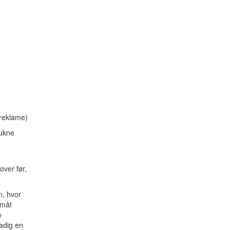
 reklame)
rukne
over før,
n, hvor
småt
e
tadig en