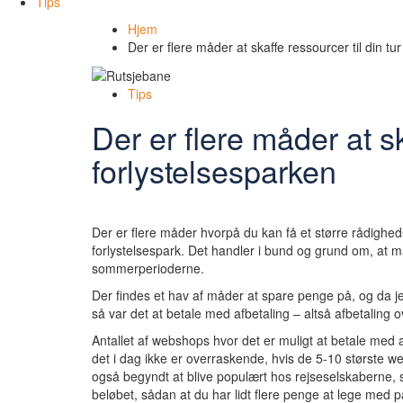
Tips
Hjem
Der er flere måder at skaffe ressourcer til din tur
Tips
Der er flere måder at ska
forlystelsesparken
Der er flere måder hvorpå du kan få et større rådigheds
forlystelsespark. Det handler i bund og grund om, at man
sommerperioderne.
Der findes et hav af måder at spare penge på, og da j
så var det at betale med afbetaling – altså afbetaling o
Antallet af webshops hvor det er muligt at betale med af
det i dag ikke er overraskende, hvis de 5-10 største w
også begyndt at blive populært hos rejseselskaberne, så
beløbet, sådan at du har lidt flere penge at lege med p