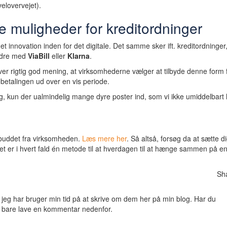
velovervejet).
re muligheder for kreditordninger
eget innovation inden for det digitale. Det samme sker ift. kreditordninger
ordre med
ViaBill
eller
Klarna
.
iver rigtig god mening, at virksomhederne vælger at tilbyde denne form 
 betalingen ud over en vis periode.
ang, kun der ualmindelig mange dyre poster ind, som vi ikke umiddelbart
ilbuddet fra virksomheden.
Læs mere her
. Så altså, forsøg da at sætte dig
et er i hvert fald én metode til at hverdagen til at hænge sammen på en 
Sh
 at jeg har bruger min tid på at skrive om dem her på min blog. Har du
lig bare lave en kommentar nedenfor.