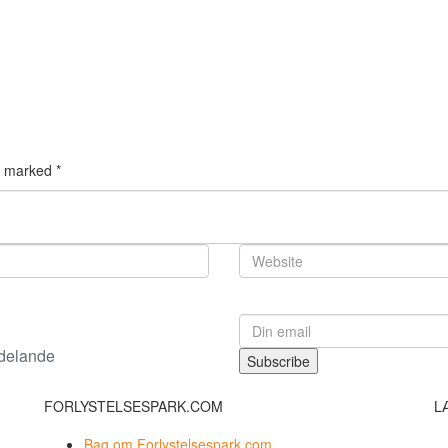
re marked
*
adelande
FORLYSTELSESPARK.COM
L
Bag om Forlystelsespark.com