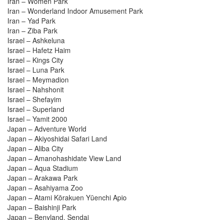
Iran – Women Park
Iran – Wonderland Indoor Amusement Park
Iran – Yad Park
Iran – Ziba Park
Israel – Ashkeluna
Israel – Hafetz Haim
Israel – Kings City
Israel – Luna Park
Israel – Meymadion
Israel – Nahshonit
Israel – Shefayim
Israel – Superland
Israel – Yamit 2000
Japan – Adventure World
Japan – Akiyoshidai Safari Land
Japan – Aliba City
Japan – Amanohashidate View Land
Japan – Aqua Stadium
Japan – Arakawa Park
Japan – Asahiyama Zoo
Japan – Atami Kōrakuen Yūenchi Apio
Japan – Baishinji Park
Japan – Benyland, Sendai