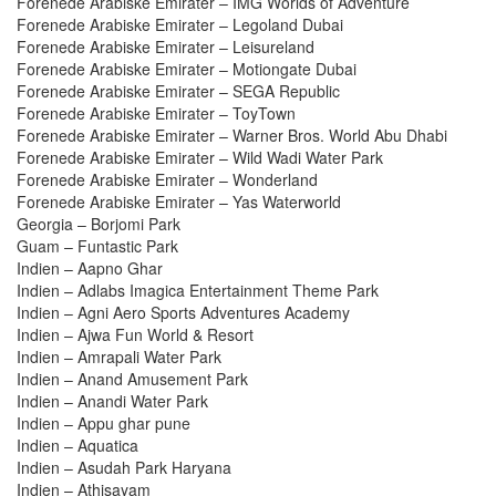
Forenede Arabiske Emirater – IMG Worlds of Adventure
Forenede Arabiske Emirater – Legoland Dubai
Forenede Arabiske Emirater – Leisureland
Forenede Arabiske Emirater – Motiongate Dubai
Forenede Arabiske Emirater – SEGA Republic
Forenede Arabiske Emirater – ToyTown
Forenede Arabiske Emirater – Warner Bros. World Abu Dhabi
Forenede Arabiske Emirater – Wild Wadi Water Park
Forenede Arabiske Emirater – Wonderland
Forenede Arabiske Emirater – Yas Waterworld
Georgia – Borjomi Park
Guam – Funtastic Park
Indien – Aapno Ghar
Indien – Adlabs Imagica Entertainment Theme Park
Indien – Agni Aero Sports Adventures Academy
Indien – Ajwa Fun World & Resort
Indien – Amrapali Water Park
Indien – Anand Amusement Park
Indien – Anandi Water Park
Indien – Appu ghar pune
Indien – Aquatica
Indien – Asudah Park Haryana
Indien – Athisayam