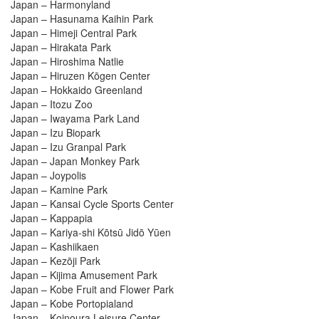
Japan – Harmonyland
Japan – Hasunama Kaihin Park
Japan – Himeji Central Park
Japan – Hirakata Park
Japan – Hiroshima Natlie
Japan – Hiruzen Kōgen Center
Japan – Hokkaido Greenland
Japan – Itozu Zoo
Japan – Iwayama Park Land
Japan – Izu Biopark
Japan – Izu Granpal Park
Japan – Japan Monkey Park
Japan – Joypolis
Japan – Kamine Park
Japan – Kansai Cycle Sports Center
Japan – Kappapia
Japan – Kariya-shi Kōtsū Jidō Yūen
Japan – Kashiikaen
Japan – Kezōji Park
Japan – Kijima Amusement Park
Japan – Kobe Fruit and Flower Park
Japan – Kobe Portopialand
Japan – Koinoura Leisure Center