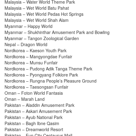
Malaysia – Water World Theme Park
Malaysia – Wet World Batu Pahat
Malaysia – Wet World Pedas Hot Springs
Malaysia – Wet World Shah Alam
Myanmar – Happy World
Myanmar – Shukhinthar Amusement Park and Bowling
Myanmar – Tangon Zoological Garden
Nepal – Dragon World
Nordkorea – Kaeson Youth Park
Nordkorea – Mangyongdae Funfair
Nordkorea – Munsu Funfair
Nordkorea – Pudong Adik Tanga Theme Park
Nordkorea – Pyongyang Folklore Park
Nordkorea – Rungna People’s Pleasure Ground
Nordkorea – Taesongsan Funfair
Oman – Foton World Fantasia
Oman – Marah Land
Pakistan – Aladdin Amusement Park
Pakistan – Askari Amusement Park
Pakistan – Ayub National Park
Pakistan – Bagh Ibne Qasim
Pakistan – Dreamworld Resort
Pakistan – Fun City Centaurus Mall