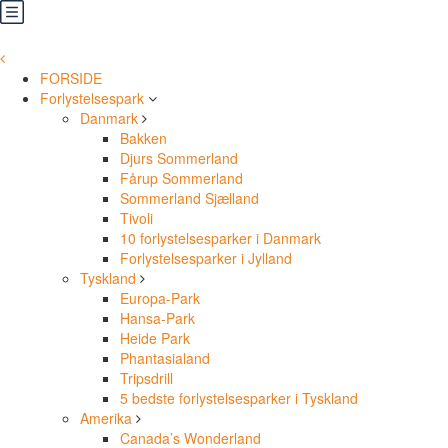
FORSIDE
Forlystelsespark
Danmark
Bakken
Djurs Sommerland
Fårup Sommerland
Sommerland Sjælland
Tivoli
10 forlystelsesparker i Danmark
Forlystelsesparker i Jylland
Tyskland
Europa-Park
Hansa-Park
Heide Park
Phantasialand
Tripsdrill
5 bedste forlystelsesparker i Tyskland
Amerika
Canada’s Wonderland