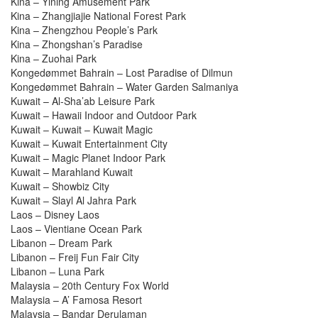
Kina – Yining Amusement Park
Kina – Zhangjiajie National Forest Park
Kina – Zhengzhou People’s Park
Kina – Zhongshan’s Paradise
Kina – Zuohai Park
Kongedømmet Bahrain – Lost Paradise of Dilmun
Kongedømmet Bahrain – Water Garden Salmaniya
Kuwait – Al-Sha’ab Leisure Park
Kuwait – Hawaii Indoor and Outdoor Park
Kuwait – Kuwait – Kuwait Magic
Kuwait – Kuwait Entertainment City
Kuwait – Magic Planet Indoor Park
Kuwait – Marahland Kuwait
Kuwait – Showbiz City
Kuwait – Slayl Al Jahra Park
Laos – Disney Laos
Laos – Vientiane Ocean Park
Libanon – Dream Park
Libanon – Freij Fun Fair City
Libanon – Luna Park
Malaysia – 20th Century Fox World
Malaysia – A’ Famosa Resort
Malaysia – Bandar Derulaman