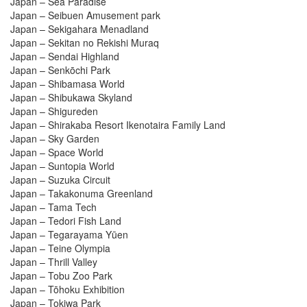
Japan – Sea Paradise
Japan – Seibuen Amusement park
Japan – Sekigahara Menadland
Japan – Sekitan no Rekishi Muraq
Japan – Sendai Highland
Japan – Senkōchi Park
Japan – Shibamasa World
Japan – Shibukawa Skyland
Japan – Shigureden
Japan – Shirakaba Resort Ikenotaira Family Land
Japan – Sky Garden
Japan – Space World
Japan – Suntopia World
Japan – Suzuka Circuit
Japan – Takakonuma Greenland
Japan – Tama Tech
Japan – Tedori Fish Land
Japan – Tegarayama Yūen
Japan – Teine Olympia
Japan – Thrill Valley
Japan – Tobu Zoo Park
Japan – Tōhoku Exhibition
Japan – Tokiwa Park