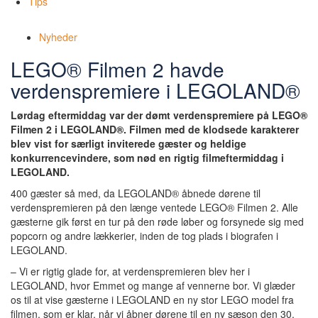
Tips
Nyheder
LEGO® Filmen 2 havde
verdenspremiere i LEGOLAND®
Lørdag eftermiddag var der dømt verdenspremiere på LEGO®
Filmen 2 i LEGOLAND®. Filmen med de klodsede karakterer
blev vist for særligt inviterede gæster og heldige
konkurrencevindere, som nød en rigtig filmeftermiddag i
LEGOLAND.
400 gæster så med, da LEGOLAND® åbnede dørene til
verdenspremieren på den længe ventede LEGO® Filmen 2. Alle
gæsterne gik først en tur på den røde løber og forsynede sig med
popcorn og andre lækkerier, inden de tog plads i biografen i
LEGOLAND.
– Vi er rigtig glade for, at verdenspremieren blev her i
LEGOLAND, hvor Emmet og mange af vennerne bor. Vi glæder
os til at vise gæsterne i LEGOLAND en ny stor LEGO model fra
filmen, som er klar, når vi åbner dørene til en ny sæson den 30.