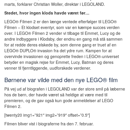
marts, forklarer Christian Woller, direktør i LEGOLAND.
Stedet, hvor ingen klods havde været før…
LEGO® Filmen 2 er den længe ventede efterfølger til LEGO®
Filmen – Et klodset eventyr, som var en kæmpe succes verden
over. I LEGO® Filmen 2 vender vi tilbage til Emmet, Lucy og de
andre indbyggere i Klodsby, der endnu en gang må stå sammen
for at redde deres elskede by, som denne gang er truet af en
LEGO® DUPLO® invasion fra det ydre rum. Kampen for at
overvinde invasionen og genoprette freden i LEGO®-universet
betyder en magisk rejse for Emmet, Lucy, Batman og deres
venner til fjerntliggende, uudforskede verdener.
Børnene var vilde med den nye LEGO® film
På vej ud af biografen i LEGOLAND var der store smil på læberne
hos de børn, der havde været så heldige at være med til
premieren, og de gav også kun gode anmeldelser af LEGO
Filmen 2.
[twenty20 img1=”921″ img2=”919″ offset=”0.5″]
Filmen bliver vist i biograferne fra den 7. februar.