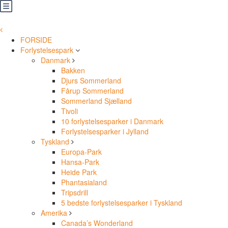
FORSIDE
Forlystelsespark
Danmark
Bakken
Djurs Sommerland
Fårup Sommerland
Sommerland Sjælland
Tivoli
10 forlystelsesparker i Danmark
Forlystelsesparker i Jylland
Tyskland
Europa-Park
Hansa-Park
Heide Park
Phantasialand
Tripsdrill
5 bedste forlystelsesparker i Tyskland
Amerika
Canada’s Wonderland