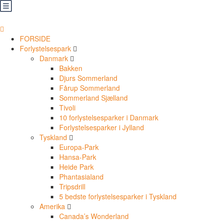
FORSIDE
Forlystelsespark
Danmark
Bakken
Djurs Sommerland
Fårup Sommerland
Sommerland Sjælland
Tivoli
10 forlystelsesparker i Danmark
Forlystelsesparker i Jylland
Tyskland
Europa-Park
Hansa-Park
Heide Park
Phantasialand
Tripsdrill
5 bedste forlystelsesparker i Tyskland
Amerika
Canada’s Wonderland