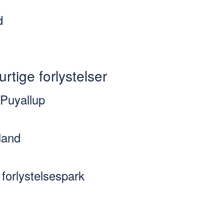
d
rtige forlystelser
 Puyallup
land
forlystelsespark