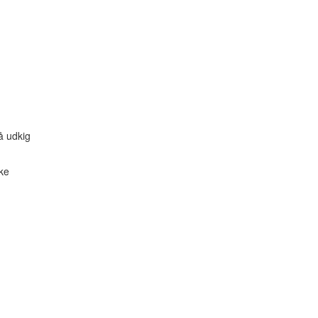
å udkig
ske