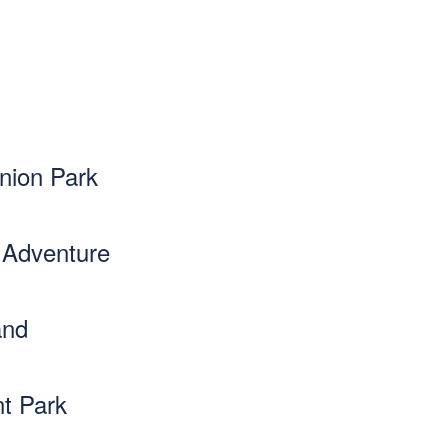
inion Park
 Adventure
and
nt Park