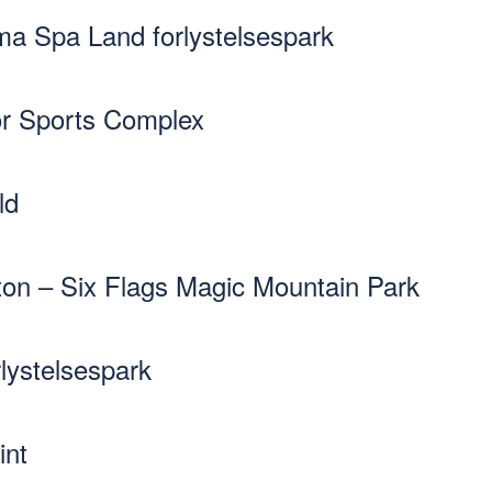
ma Spa Land forlystelsespark
or Sports Complex
ld
on – Six Flags Magic Mountain Park
lystelsespark
int