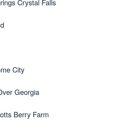
ings Crystal Falls
nd
ome City
 Over Georgia
tts Berry Farm