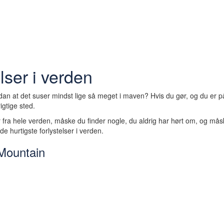
lser i verden
sådan at det suser mindst lige så meget i maven? Hvis du gør, og du er p
igtige sted.
er fra hele verden, måske du finder nogle, du aldrig har hørt om, og må
de hurtigste forlystelser i verden.
 Mountain